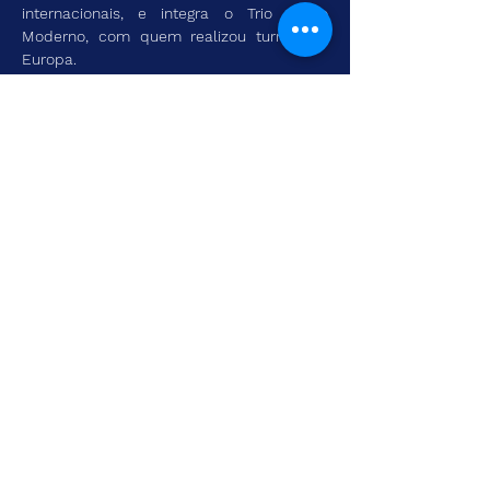
internacionais, e integra o Trio Choro 
Moderno, com quem realizou turnês na 
Europa.
   Em 2019 fundou o Diego Pereira Quintet, 
dedicado à execução de suas 
composições, além de outras obras de 
compositores deste estilo que se 
convencionou chamar de Jazz.
   Diego Pereira e Renato Felix têm uma 
trajetória musical de mais de 15 anos, 
tocando juntos em vários shows e eventos, 
e hoje, podem compartilhar desta 
amizade e parceiria em seus respectivos 
trabalhos autorais.
   Instagram: @diegopereirabatera
Follow me on social networks