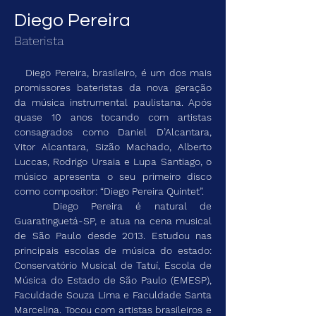
Diego Pereira
Baterista
   Diego Pereira, brasileiro, é um dos mais 
promissores bateristas da nova geração 
da música instrumental paulistana. Após 
quase 10 anos tocando com artistas 
consagrados como Daniel D’Alcantara, 
Vitor Alcantara, Sizão Machado, Alberto 
Luccas, Rodrigo Ursaia e Lupa Santiago, o 
músico apresenta o seu primeiro disco 
como compositor: “Diego Pereira Quintet”.
   Diego Pereira é natural de 
Guaratinguetá-SP, e atua na cena musical 
de São Paulo desde 2013. Estudou nas 
principais escolas de música do estado: 
Conservatório Musical de Tatuí, Escola de 
Música do Estado de São Paulo (EMESP), 
Faculdade Souza Lima e Faculdade Santa 
Marcelina. Tocou com artistas brasileiros e 