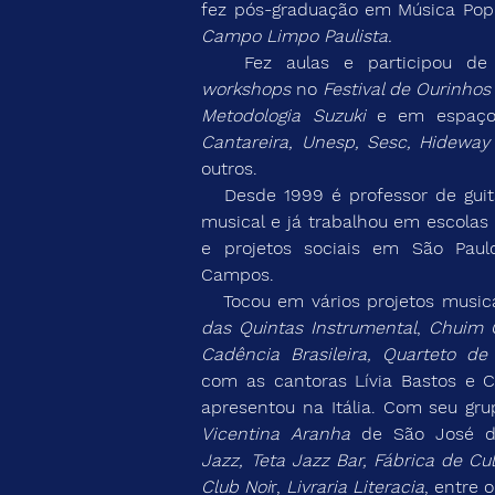
fez pós-graduação em Música Popu
Campo Limpo Paulista.
   Fez aulas e participou de
workshops
 no 
Festival de Ourinhos
Metodologia Suzuki
 e em espaç
Cantareira, Unesp, Sesc, Hideway
outros.
   Desde 1999 é professor de guitarra, violão e teoria 
musical e já trabalhou em escolas 
e projetos sociais em São Paul
Campos.
   Tocou em vários projetos music
das Quintas Instrumental
, 
Chuim Q
Cadência Brasileira, Quarteto de
com as cantoras Lívia Bastos e Ca
apresentou na Itália. Com seu gru
Vicentina Aranha 
de São José 
Jazz, Teta Jazz Bar, Fábrica de Cul
Club Noi
r, 
Livraria Literacia
, entre o