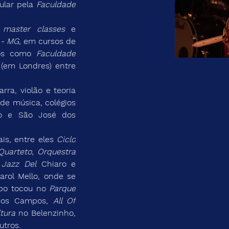
lar pela 
Faculdade 
 
master classes
 e 
 - MG
, em cursos de 
os como 
Faculdade 
 
(em Londres) entre 
de música, colégios 
o e São José dos 
ais, entre eles 
Ciclo 
uarteto, Orquestra 
 Jazz Del
 Chiaro e 
rol Mello, onde se 
po tocou no 
Parque 
dos Campos, 
All Of 
tura
 no Belenzinho, 
utros.