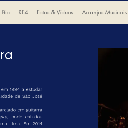
Bio
RF4
Fotos & Vídeos
Arranjos Musicais
ra
cidade de São José 
eira
, onde estudou 
alma Lima. Em 2014 