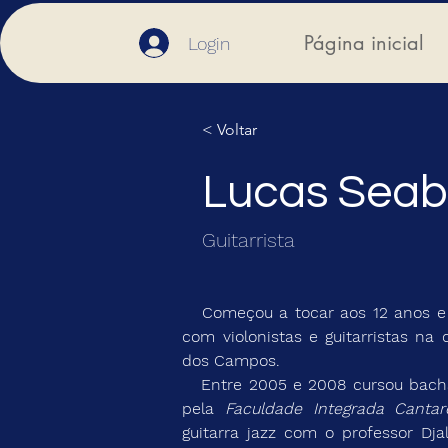
Página inicial
Login
< Voltar
Lucas Seab
Guitarrista
   Começou a tocar aos 12 anos e em 1994 a estudar 
com violonistas e guitarristas na 
dos Campos.
   Entre 2005 e 2008 cursou bacharelado em guitarra 
pela 
Faculdade Integrada Cantar
guitarra jazz com o professor Dj