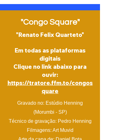
"Congo Square"
"Renato Felix Quarteto"
Em todas as plataformas
digitais
Clique no link abaixo para
ouvir:
https://tratore.ffm.to/congos
quare
Gravado no: Estúdio Henning
(Morumbi - SP)
Técnico de gravação: Pedro Henning
Filmagens: Art Muvid
Arte da capa de: Daniel Bota